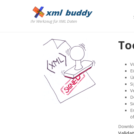
Ihr Werkzeug für XML Daten
To
V
E
Ü
S
Ve
D
S
E
öf
Downlo
Valida