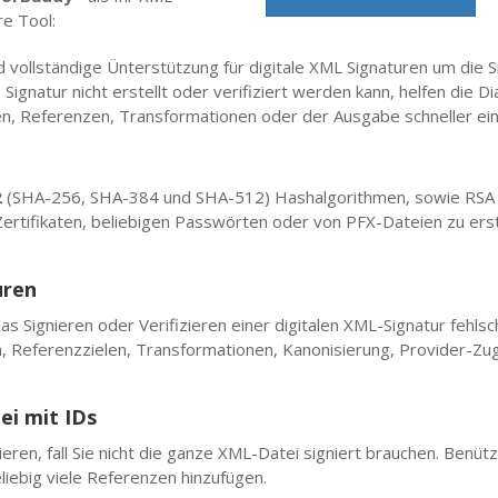
re Tool:
d vollständige Ünterstützung für digitale XML Signaturen um die 
ignatur nicht erstellt oder verifiziert werden kann, helfen die D
en, Referenzen, Transformationen oder der Ausgabe schneller ei
2
(SHA-256, SHA-384 und SHA-512) Hashalgorithmen, sowie RSA 
rtifikaten, beliebigen Passwörten oder von PFX-Dateien zu erst
uren
as Signieren oder Verifizieren einer digitalen XML-Signatur fehls
n, Referenzzielen, Transformationen, Kanonisierung, Provider-Zugri
ei mit IDs
ieren, fall Sie nicht die ganze XML-Datei signiert brauchen. Ben
eliebig viele Referenzen hinzufügen.