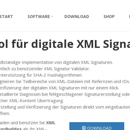
START
SOFTWARE
DOWNLOAD
SHOP
ol für digitale XML Sig
öllständige Implementation von digitalen XML Signaturen.
infach zu benützender XML Signatur Validator.
nterstützung für SHA-2 Hashalgorithmen.
ignieren Sie Teilbereiche von XML-Dateien mit Refernzen und IDs.
rifizierung der digitalen XML Signaturen mit nur einem Klick.
etaillierte Diagnosen bei fehlgeschlagener Signaturerstellung oder
icher XML-Kontent Übertragung.
rstellung und Verifizierung der Signaturen direkt vom eingebaut
fnen.
aden und benützen Sie
XML
DOWNLOAD
torBuddy+
als Ihr XML-